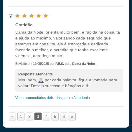
Gratidão
Dama da Noite, orienta muito bem, é rápida na consulta
e ajuda ao maximo, valorizando cada segundo que
estamos em consulta, ela é esforçada e dedicada
fazendo o melhor, e acredito que tenha excelente
videncia, agradeço muito.
Enviado em
19/05/2025
por
P.E.S.
para
Dama da Noite
Resposta Atendente
Meu bem,
por cada palavra, fique a vontade para
voltar! Desejo sucesso e bênçãos a ti.
Ver os comentários deixados para o Atendente
«
1
2
3
4
5
6
»