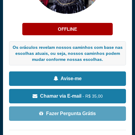
OFFLINE
Os oráculos revelam nossos caminhos com base nas
escolhas atuais, ou seja, nossos caminhos podem
mudar conforme nossas escolhas.
Avise-me
Chamar via E-mail
- R$ 35,00
Fazer Pergunta Grátis