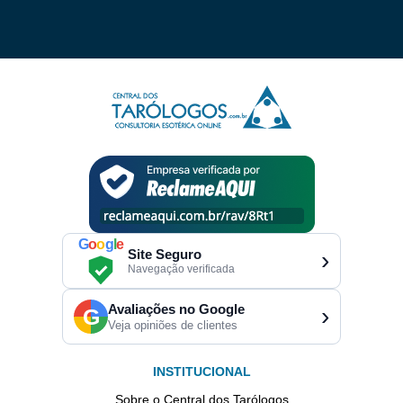
G
o
o
g
l
e
Site Seguro
›
Navegação verificada
Avaliações no Google
›
G
Veja opiniões de clientes
INSTITUCIONAL
Sobre o Central dos Tarólogos