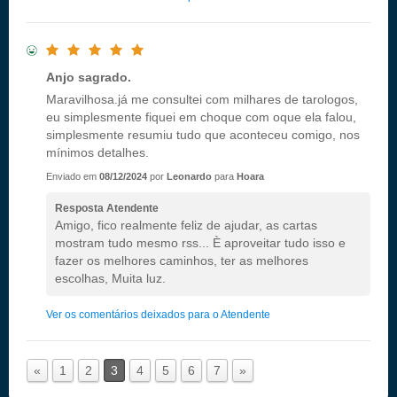
Anjo sagrado.
Maravilhosa.já me consultei com milhares de tarologos,
eu simplesmente fiquei em choque com oque ela falou,
simplesmente resumiu tudo que aconteceu comigo, nos
mínimos detalhes.
Enviado em
08/12/2024
por
Leonardo
para
Hoara
Resposta Atendente
Amigo, fico realmente feliz de ajudar, as cartas
mostram tudo mesmo rss... È aproveitar tudo isso e
fazer os melhores caminhos, ter as melhores
escolhas, Muita luz.
Ver os comentários deixados para o Atendente
«
1
2
3
4
5
6
7
»