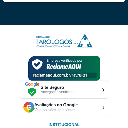
G
o
o
g
l
e
Site Seguro
›
Navegação verificada
Avaliações no Google
›
G
Veja opiniões de clientes
INSTITUCIONAL