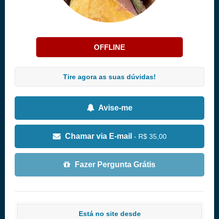
OFFLINE
Tire agora as suas dúvidas!
Avise-me
Chamar via E-mail
- R$ 35,00
Fazer Pergunta Grátis
Está no site desde