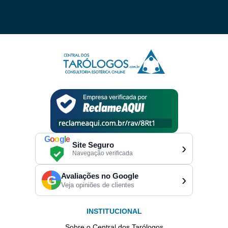
G
o
o
g
l
e
Site Seguro
›
Navegação verificada
Avaliações no Google
›
G
Veja opiniões de clientes
INSTITUCIONAL
Sobre o Central dos Tarólogos