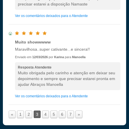
precisar estarei a disposição Namaste
Ver os comentários deixados para o Atendente
Muito showwwww
Maravilhosa..super cativante...e sincera!!
Enviado em
12/03/2026
por
Karina
para
Manoella
Resposta Atendente
Muito obrigada pelo carinho e atenção em deixar seu
depoimento e sempre que precisar estarei pronta em
ajudar Abraços Manoella
Ver os comentários deixados para o Atendente
«
1
2
3
4
5
6
7
»