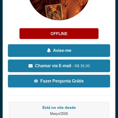
OFFLINE
Avise-me
Chamar via E-mail
- R$ 35,00
Fazer Pergunta Grátis
Está no site desde
Março/2026