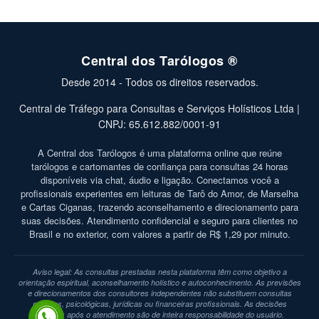
Central dos Tarólogos ®
Desde 2014 - Todos os direitos reservados.
Central de Tráfego para Consultas e Serviços Holísticos Ltda |
CNPJ: 65.612.882/0001-91
A Central dos Tarólogos é uma plataforma online que reúne
tarólogos e cartomantes de confiança para consultas 24 horas
disponíveis via chat, áudio e ligação. Conectamos você a
profissionais experientes em leituras de Tarô do Amor, de Marselha
e Cartas Ciganas, trazendo aconselhamento e direcionamento para
suas decisões. Atendimento confidencial e seguro para clientes no
Brasil e no exterior, com valores a partir de R$ 1,29 por minuto.
Aviso legal: As consultas prestadas nesta plataforma têm como objetivo a
orientação espiritual, aconselhamento holístico e autoconhecimento. As previsões
e direcionamentos dos consultores independentes não substituem consultas
médicas, psicológicas, jurídicas ou financeiras profissionais. As decisões
tomadas após o atendimento são de inteira responsabilidade do usuário.