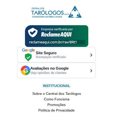
G
o
o
g
l
e
Site Seguro
›
Navegação verificada
Avaliações no Google
›
G
Veja opiniões de clientes
INSTITUCIONAL
Sobre o Central dos Tarólogos
Como Funciona
Promoções
Política de Privacidade