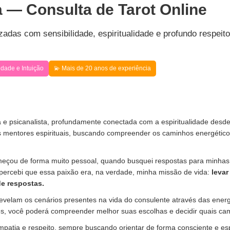
 — Consulta de Tarot Online
lizadas com sensibilidade, espiritualidade e profundo respe
lidade e Intuição
💫 Mais de 20 anos de experiência
na e psicanalista, profundamente conectada com a espiritualidade desd
s mentores espirituais, buscando compreender os caminhos energéticos
eçou de forma muito pessoal, quando busquei respostas para minhas p
percebi que essa paixão era, na verdade, minha missão de vida:
levar
e respostas.
revelam os cenários presentes na vida do consulente através das ener
es, você poderá compreender melhor suas escolhas e decidir quais cam
mpatia e respeito, sempre buscando orientar de forma consciente e espi