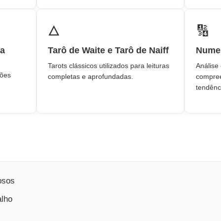
🜂
🔢
ta
Tarô de Waite e Tarô de Naiff
Numer
Tarots clássicos utilizados para leituras
Análise
ções
completas e aprofundadas.
compree
tendênc
osos
alho