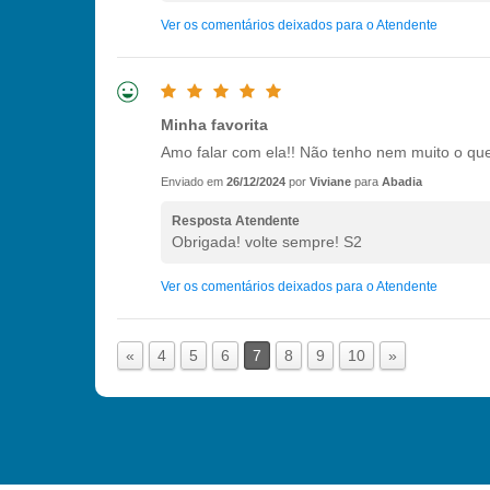
Ver os comentários deixados para o Atendente
Minha favorita
Amo falar com ela!! Não tenho nem muito o que 
Enviado em
26/12/2024
por
Viviane
para
Abadia
Resposta Atendente
Obrigada! volte sempre! S2
Ver os comentários deixados para o Atendente
«
4
5
6
7
8
9
10
»