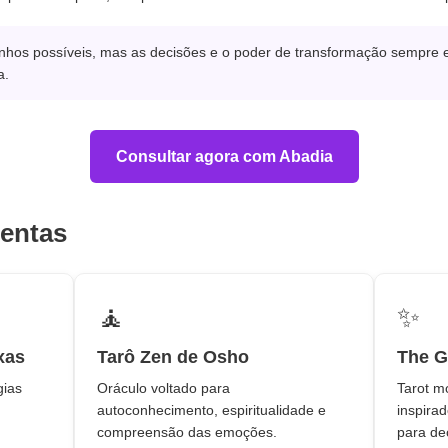
hos possíveis, mas as decisões e o poder de transformação sempre
a.
Consultar agora com Abadia
mentas
🧘
✨
xas
Tarô Zen de Osho
The G
gias
Oráculo voltado para
Tarot m
autoconhecimento, espiritualidade e
inspira
compreensão das emoções.
para de