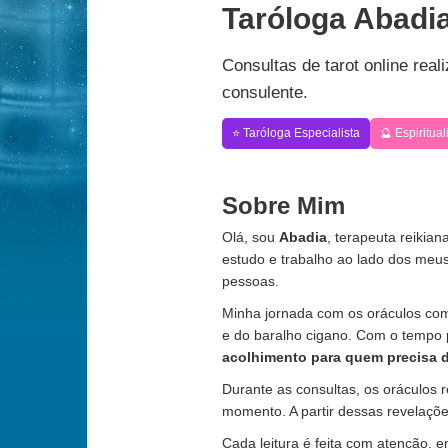
Taróloga Abadia
Consultas de tarot online rea
consulente.
⭐ Taróloga Especialista
🔮 Espiritua
Sobre Mim
Olá, sou
Abadia
, terapeuta reikia
estudo e trabalho ao lado dos meu
pessoas.
Minha jornada com os oráculos com
e do baralho cigano. Com o tempo 
acolhimento para quem precisa d
Durante as consultas, os oráculos 
momento. A partir dessas revelaçõ
Cada leitura é feita com atenção, e