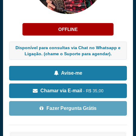
OFFLINE
Disponível para consultas via Chat no Whatsapp e
Ligação. (chame o Suporte para agendar).
Avise-me
Chamar via E-mail
- R$ 35,00
Fazer Pergunta Grátis