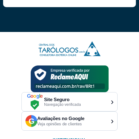
G
o
o
g
l
e
Site Seguro
›
Navegação verificada
Avaliações no Google
›
G
Veja opiniões de clientes