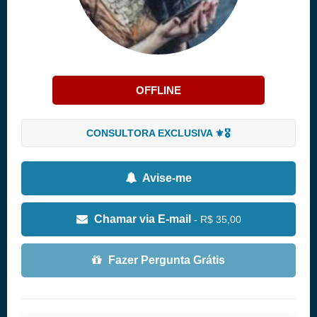
OFFLINE
CONSULTORA EXCLUSIVA ⚜️🎖️
Avise-me
Chamar via E-mail
- R$ 35,00
Fazer Pergunta Grátis