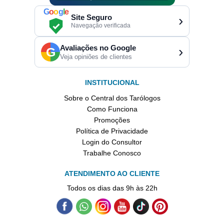
G
o
o
g
l
e
Site Seguro
›
Navegação verificada
Avaliações no Google
›
G
Veja opiniões de clientes
INSTITUCIONAL
Sobre o Central dos Tarólogos
Como Funciona
Promoções
Política de Privacidade
Login do Consultor
Trabalhe Conosco
ATENDIMENTO AO CLIENTE
Todos os dias das 9h às 22h