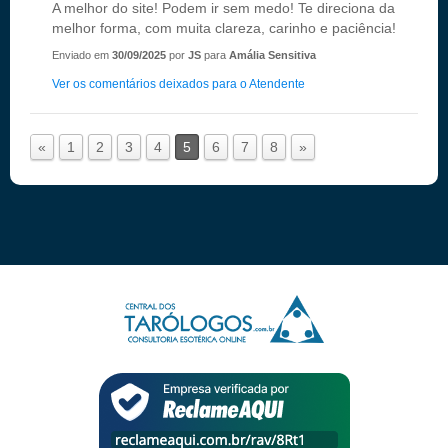
A melhor do site! Podem ir sem medo! Te direciona da
melhor forma, com muita clareza, carinho e paciência!
Enviado em
30/09/2025
por
JS
para
Amália Sensitiva
Ver os comentários deixados para o Atendente
«
1
2
3
4
5
6
7
8
»