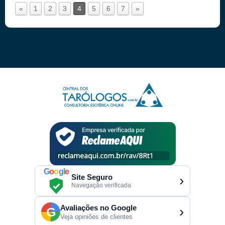
«
1
2
3
4
5
6
7
»
G
o
o
g
l
e
Site Seguro
›
Navegação verificada
Avaliações no Google
›
G
Veja opiniões de clientes