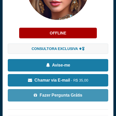
OFFLINE
CONSULTORA EXCLUSIVA ⚜️🎖️
Avise-me
Chamar via E-mail
- R$ 35,00
Fazer Pergunta Grátis