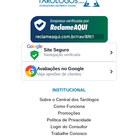
G
o
o
g
l
e
Site Seguro
›
Navegação verificada
Avaliações no Google
›
G
Veja opiniões de clientes
INSTITUCIONAL
Sobre o Central dos Tarólogos
Como Funciona
Promoções
Política de Privacidade
Login do Consultor
Trabalhe Conosco