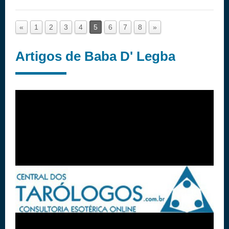
«
1
2
3
4
5
6
7
8
»
Artigos de Baba D' Legba