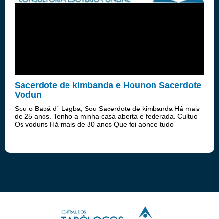
Sacerdote de kimbanda e Hounon Sacerdote
Vodun
Sou o Babá d´ Legba, Sou Sacerdote de kimbanda Há mais
de 25 anos. Tenho a minha casa aberta e federada. Cultuo
Os voduns Há mais de 30 anos Que foi aonde tudo
começou. Hoje tenho o título de HOUNON (Sacerdote
Dentro do culto vodun )Tenho larga exper