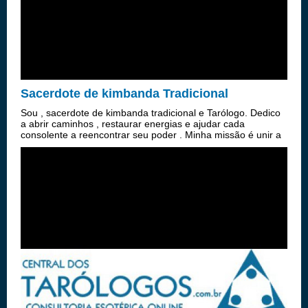
Sacerdote de kimbanda Tradicional
Sou , sacerdote de kimbanda tradicional e Tarólogo. Dedico
a abrir caminhos , restaurar energias e ajudar cada
consolente a reencontrar seu poder . Minha missão é unir a
sabedoria dos antigos com a força dos exus pombo giras,
voduns e ancestrais Traz