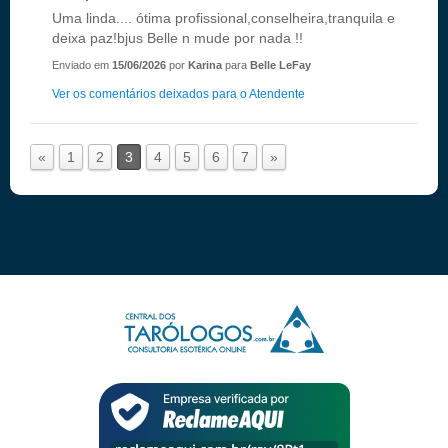
Uma linda.... ótima profissional,conselheira,tranquila e
deixa paz!bjus Belle n mude por nada !!
Enviado em
15/06/2026
por
Karina
para
Belle LeFay
Ver os comentários deixados para o Atendente
«
1
2
3
4
5
6
7
»