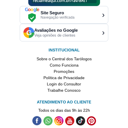
G
o
o
g
l
e
Site Seguro
›
Navegação verificada
Avaliações no Google
›
G
Veja opiniões de clientes
INSTITUCIONAL
Sobre o Central dos Tarólogos
Como Funciona
Promoções
Política de Privacidade
Login do Consultor
Trabalhe Conosco
ATENDIMENTO AO CLIENTE
Todos os dias das 9h às 22h