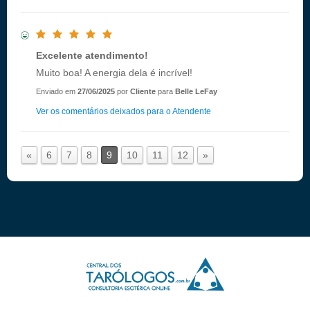
Excelente atendimento!
Muito boa! A energia dela é incrível!
Enviado em
27/06/2025
por
Cliente
para
Belle LeFay
Ver os comentários deixados para o Atendente
«
6
7
8
9
10
11
12
»