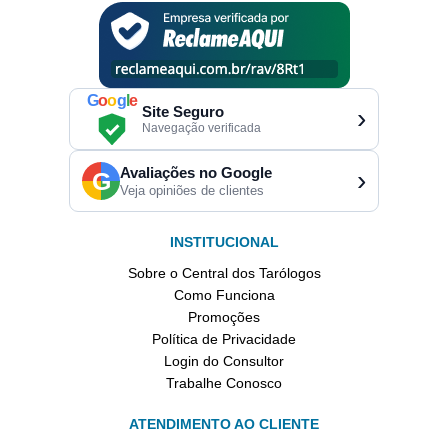
G
o
o
g
l
e
Site Seguro
›
Navegação verificada
Avaliações no Google
›
G
Veja opiniões de clientes
INSTITUCIONAL
Sobre o Central dos Tarólogos
Como Funciona
Promoções
Política de Privacidade
Login do Consultor
Trabalhe Conosco
ATENDIMENTO AO CLIENTE