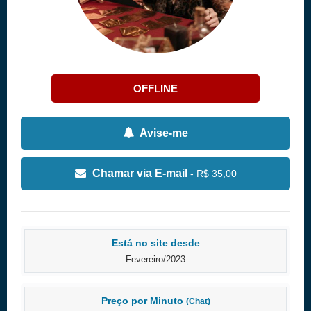
OFFLINE
Avise-me
Chamar via E-mail
- R$ 35,00
Está no site desde
Fevereiro/2023
Preço por Minuto
(Chat)