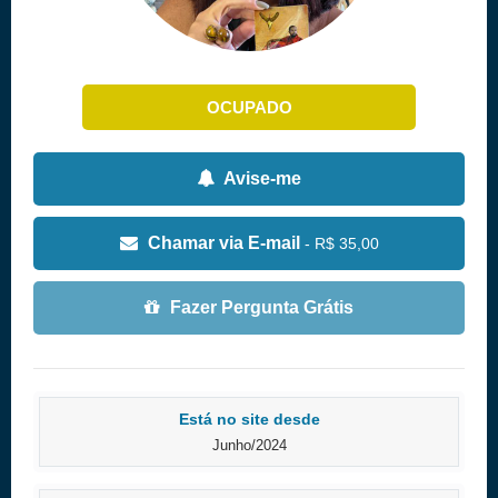
OCUPADO
Avise-me
Chamar via E-mail
- R$ 35,00
Fazer Pergunta Grátis
Está no site desde
Junho/2024