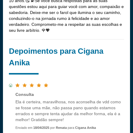
10 anos.🥰 💫Se você busca respostas para as suas
questões estou aqui para guiar você com amor, compaixão e
sabedoria. Deixe-me ser o farol que ilumina o seu caminho,
conduzindo-o na jornada rumo à felicidade e ao amor
verdadeiro. Comprometo-me a respeitar as suas escolhas e
seu livre arbítrio. 🌹💖
Depoimentos para Cigana
Anika
Consulta
Ela é certeira, maravilhosa, nos aconselha de vdd como
se fosse uma mãe, não passa pano quando estamos
errados e sempre tenta ajudar da melhor forma, ela é a
melhor! Gratidão sempre!
Enviado em
18/04/2025
por
Renata
para
Cigana Anika