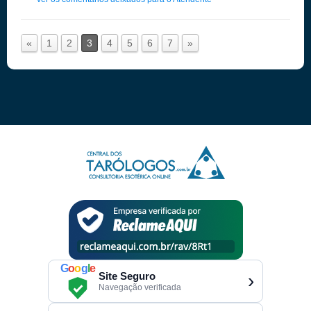
«
1
2
3
4
5
6
7
»
G
o
o
g
l
e
Site Seguro
›
Navegação verificada