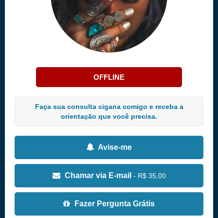
OFFLINE
Faça sua consulta cigana comigo e receba a
orientação que você precisa.
Avise-me
Chamar via E-mail
- R$ 35,00
Fazer Pergunta Grátis