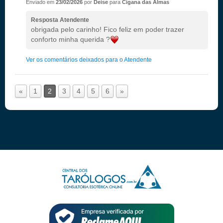
Enviado em
23/02/2026
por
Deise
para
Cigana das Almas
Resposta Atendente
obrigada pelo carinho! Fico feliz em poder trazer
conforto minha querida ?
Ver os comentários deixados para o Atendente
«
1
2
3
4
5
6
»