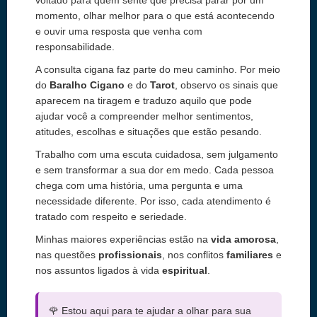
voltado para quem sente que precisa parar por um
momento, olhar melhor para o que está acontecendo
e ouvir uma resposta que venha com
responsabilidade.
A consulta cigana faz parte do meu caminho. Por meio
do
Baralho Cigano
e do
Tarot
, observo os sinais que
aparecem na tiragem e traduzo aquilo que pode
ajudar você a compreender melhor sentimentos,
atitudes, escolhas e situações que estão pesando.
Trabalho com uma escuta cuidadosa, sem julgamento
e sem transformar a sua dor em medo. Cada pessoa
chega com uma história, uma pergunta e uma
necessidade diferente. Por isso, cada atendimento é
tratado com respeito e seriedade.
Minhas maiores experiências estão na
vida amorosa
,
nas questões
profissionais
, nos conflitos
familiares
e
nos assuntos ligados à vida
espiritual
.
🌹 Estou aqui para te ajudar a olhar para sua