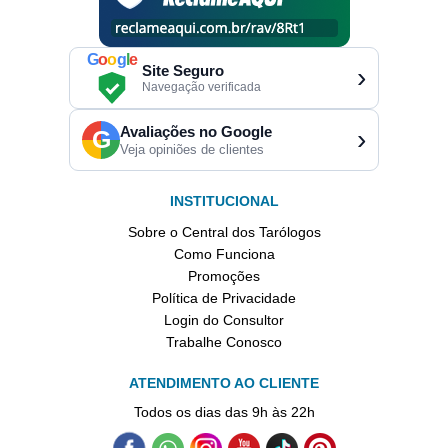
G
o
o
g
l
e
Site Seguro
›
Navegação verificada
Avaliações no Google
›
G
Veja opiniões de clientes
INSTITUCIONAL
Sobre o Central dos Tarólogos
Como Funciona
Promoções
Política de Privacidade
Login do Consultor
Trabalhe Conosco
ATENDIMENTO AO CLIENTE
Todos os dias das 9h às 22h