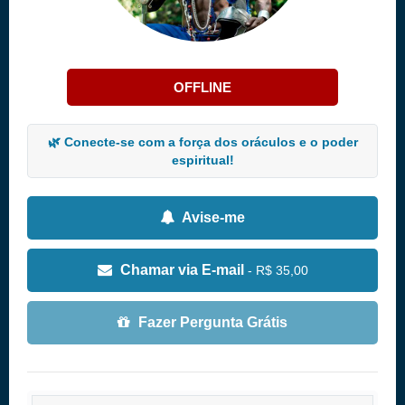
OFFLINE
🌿 Conecte-se com a força dos oráculos e o poder
espiritual!
Avise-me
Chamar via E-mail
- R$ 35,00
Fazer Pergunta Grátis