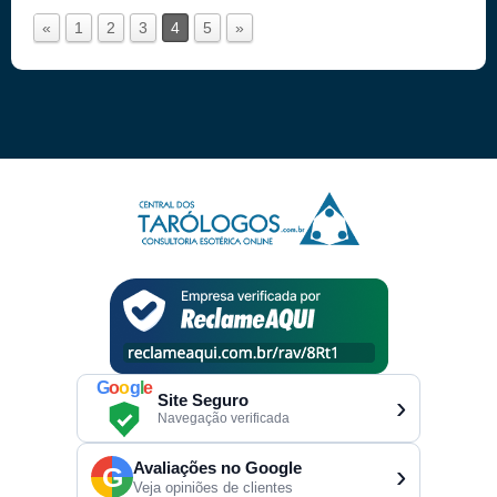
«
1
2
3
4
5
»
G
o
o
g
l
e
Site Seguro
›
Navegação verificada
Avaliações no Google
›
G
Veja opiniões de clientes