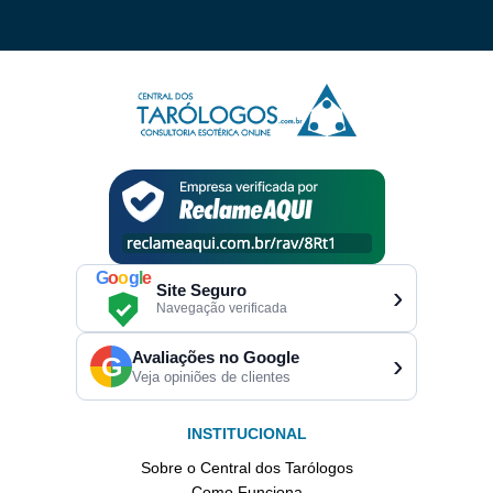
G
o
o
g
l
e
Site Seguro
›
Navegação verificada
Avaliações no Google
›
G
Veja opiniões de clientes
INSTITUCIONAL
Sobre o Central dos Tarólogos
Como Funciona