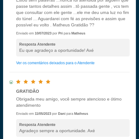
Estou sem palavras ...nunca fui atendida por alguém que
passe tantos detalhes assim ..tô passada gente , vcs tem
que consultar com ele gente ...ele me deu uma luz no fim
do túnel ... Aguardarei com fé as previsões e assim que
possível eu volto . Matheus Gratidão ??
Enviado em
10/07/2023
por
Pri
para
Matheus
Resposta Atendente
Eu que agradeço a oportunidade! Axé
Ver os comentários deixados para o Atendente
GRATIDÃO
Obrigada meu amigo, você sempre atencioso e ótimo
atendimento
Enviado em
11/05/2023
por
Dani
para
Matheus
Resposta Atendente
Agradeço sempre a oportunidade. Axé