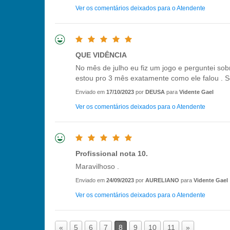
Ver os comentários deixados para o Atendente
QUE VIDÊNCIA
No mês de julho eu fiz um jogo e perguntei so
estou pro 3 mês exatamente como ele falou . S
Enviado em
17/10/2023
por
DEUSA
para
Vidente Gael
Ver os comentários deixados para o Atendente
Profissional nota 10.
Maravilhoso .
Enviado em
24/09/2023
por
AURELIANO
para
Vidente Gael
Ver os comentários deixados para o Atendente
«
5
6
7
8
9
10
11
»