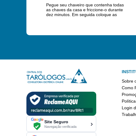
Pegue seu chaveiro que contenha todas
as chaves da casa e friccione-o durante
dez minutos. Em seguida coloque as
chaves uma a uma sobre a mesa de
refeições, em forma de cruz e reze um
Pai-Nosso. A simpatia deve ser realizada
às 12 horas.
INSTI
Sobre o
Como F
Promo
Polític
Login d
Trabal
G
o
o
g
l
e
Site Seguro
›
Navegação verificada