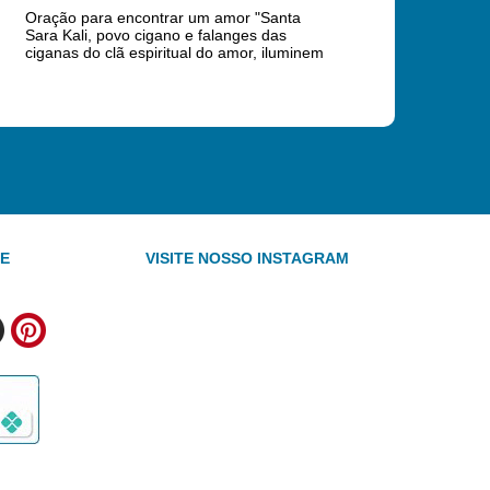
Oração para encontrar um amor "Santa
Sara Kali, povo cigano e falanges das
ciganas do clã espiritual do amor, iluminem
minha alma e meu coração"."Quero
encontrar a outra metade de minha alma.
Eu rogo e peço pela chegada de minha
alma gêmea"."Agradeço
TE
VISITE NOSSO INSTAGRAM
h