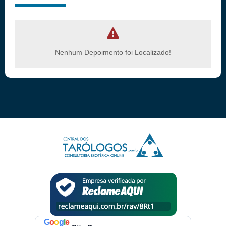
Nenhum Depoimento foi Localizado!
G
o
o
g
l
e