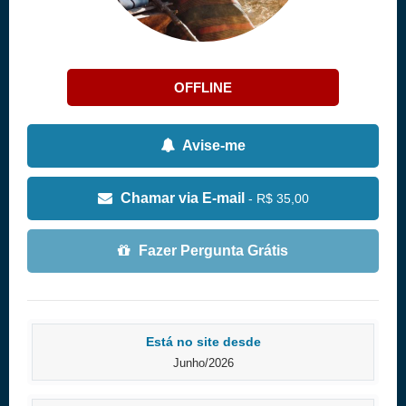
OFFLINE
Avise-me
Chamar via E-mail
- R$ 35,00
Fazer Pergunta Grátis
Está no site desde
Junho/2026