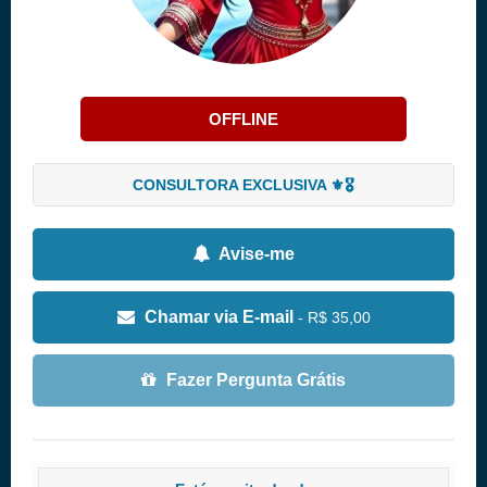
OFFLINE
CONSULTORA EXCLUSIVA ⚜️🎖️
Avise-me
Chamar via E-mail
- R$ 35,00
Fazer Pergunta Grátis