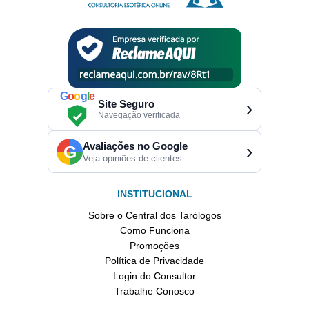
G
o
o
g
l
e
Site Seguro
›
Navegação verificada
Avaliações no Google
›
G
Veja opiniões de clientes
INSTITUCIONAL
Sobre o Central dos Tarólogos
Como Funciona
Promoções
Política de Privacidade
Login do Consultor
Trabalhe Conosco