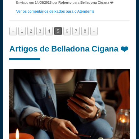
Enviado em
14/05/2025
por
Roberto
para
Belladona Cigana ❤️
Ver os comentários deixados para o Atendente
«
1
2
3
4
5
6
7
8
»
Artigos de Belladona Cigana ❤️