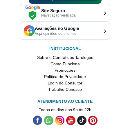
G
o
o
g
l
e
Site Seguro
›
Navegação verificada
Avaliações no Google
›
G
Veja opiniões de clientes
INSTITUCIONAL
Sobre o Central dos Tarólogos
Como Funciona
Promoções
Política de Privacidade
Login do Consultor
Trabalhe Conosco
ATENDIMENTO AO CLIENTE
Todos os dias das 9h às 22h