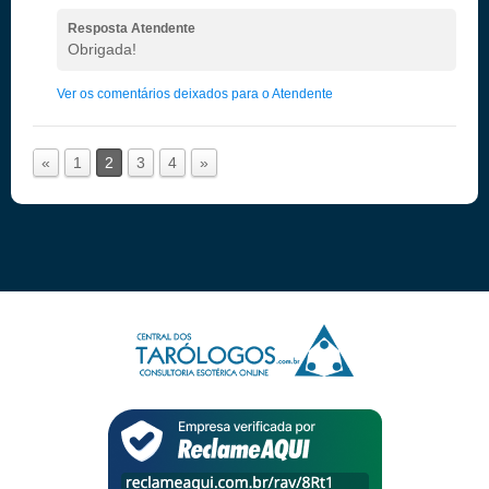
Resposta Atendente
Obrigada!
Ver os comentários deixados para o Atendente
«
1
2
3
4
»