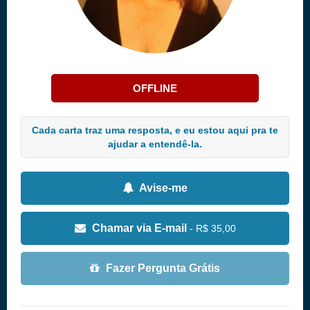
OFFLINE
Cada carta traz uma resposta, e eu estou aqui pra te
ajudar a entendê-la.
Avise-me
Chamar via E-mail
- R$ 35,00
Fazer Pergunta Grátis