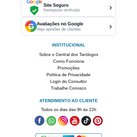
G
o
o
g
l
e
Site Seguro
›
Navegação verificada
Avaliações no Google
›
G
Veja opiniões de clientes
INSTITUCIONAL
Sobre o Central dos Tarólogos
Como Funciona
Promoções
Política de Privacidade
Login do Consultor
Trabalhe Conosco
ATENDIMENTO AO CLIENTE
Todos os dias das 9h às 22h