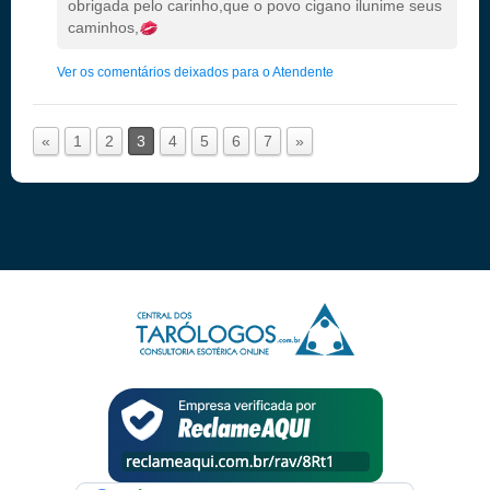
obrigada pelo carinho,que o povo cigano ilunime seus
caminhos,
Ver os comentários deixados para o Atendente
«
1
2
3
4
5
6
7
»