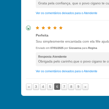
Grata pela confiança, que o povo cigano te c
Ver os comentários deixados para o Atendente
Perfeita
Sou simplesmente encantada com ela Me ajuda 
Enviado em
07/01/2025
por
Giovanna
para
Regina
Resposta Atendente
Obrigada pelo carinho,que o povo cigano te cu
Ver os comentários deixados para o Atendente
«
3
4
5
6
7
8
9
»