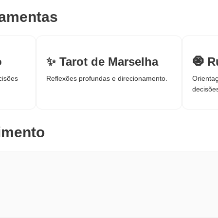
ramentas
o
✨ Tarot de Marselha
🧿 R
cisões
Reflexões profundas e direcionamento.
Orienta
decisõe
imento