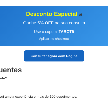
Desconto Especial
🎁
Ganhe
5% OFF
na sua consulta
Use o cupom:
TAROT5
Aplicar no checkout
Consultar agora com Regina
uentes
nde?
ssui ampla experiência e mais de 100 depoimentos.