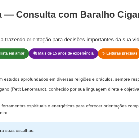
a — Consulta com Baralho Cigan
a trazendo orientação para decisões importantes da sua vid
alista em amor
📚 Mais de 15 anos de experiência
✨ Leituras precisas
m estudos aprofundados em diversas religiões e oráculos, sempre res
gano (Petit Lenormand), conhecido por sua linguagem direta e objetiv
s ferramentas espirituais e energéticas para oferecer orientações comp
eira.
ra suas escolhas.