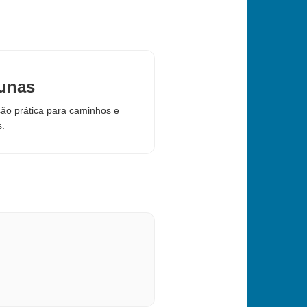
unas
ção prática para caminhos e
s.