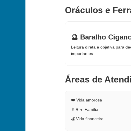
Oráculos e Fer
🔮 Baralho Cigan
Leitura direta e objetiva para de
importantes.
Áreas de Atend
❤️ Vida amorosa
👨‍👩‍👧 Família
💰 Vida financeira