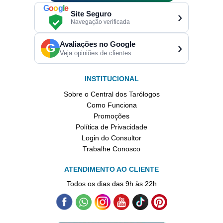
G
o
o
g
l
e
Site Seguro
›
Navegação verificada
Avaliações no Google
›
G
Veja opiniões de clientes
INSTITUCIONAL
Sobre o Central dos Tarólogos
Como Funciona
Promoções
Política de Privacidade
Login do Consultor
Trabalhe Conosco
ATENDIMENTO AO CLIENTE
Todos os dias das 9h às 22h