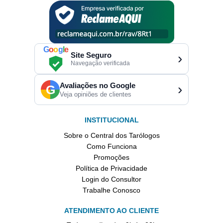
G
o
o
g
l
e
Site Seguro
›
Navegação verificada
Avaliações no Google
›
G
Veja opiniões de clientes
INSTITUCIONAL
Sobre o Central dos Tarólogos
Como Funciona
Promoções
Política de Privacidade
Login do Consultor
Trabalhe Conosco
ATENDIMENTO AO CLIENTE