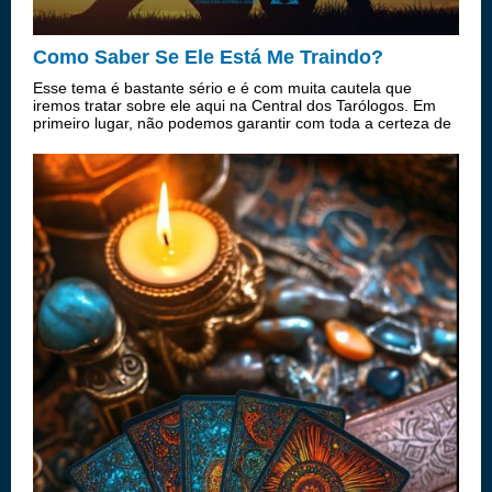
Como Saber Se Ele Está Me Traindo?
Esse tema é bastante sério e é com muita cautela que
iremos tratar sobre ele aqui na Central dos Tarólogos. Em
primeiro lugar, não podemos garantir com toda a certeza de
que seu parceiro esteja traindo você ou não, mas iremos
fornecer algumas dicas/s...