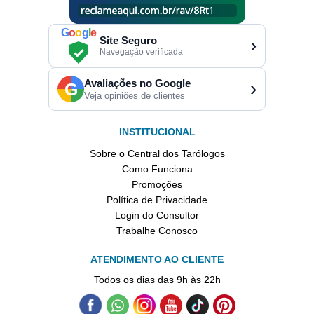
G
o
o
g
l
e
Site Seguro
›
Navegação verificada
Avaliações no Google
›
G
Veja opiniões de clientes
INSTITUCIONAL
Sobre o Central dos Tarólogos
Como Funciona
Promoções
Política de Privacidade
Login do Consultor
Trabalhe Conosco
ATENDIMENTO AO CLIENTE
Todos os dias das 9h às 22h