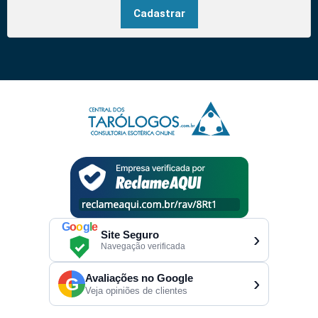
G
o
o
g
l
e
Site Seguro
›
Navegação verificada
Avaliações no Google
›
G
Veja opiniões de clientes