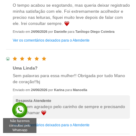
O tempo acabou se esgotando, mas queria deixar registrado
minha satisfação com ele. Foi extremamente acolhedor e
preciso nas leituras, fiquei muito leve depois de falar com
ele. Irei consultar sempre.
Enviado em
24/06/2026
por
Danielle
para
Tarólogo Diego Coimbra
Ver os comentários deixados para o Atendente
Uma Linda?
Sem palavras para essa mulher!! Obrigada por tudo Mano
de coração!!bj
Enviado em
24/06/2026
por
Karina
para
Manoella
Resposta Atendente
eu quem agradeço pelo carinho de sempre e precisando
e so chamar
Não fazemos
Ver os comentários deixados para o Atendente
consultas pelo
Whatsapp