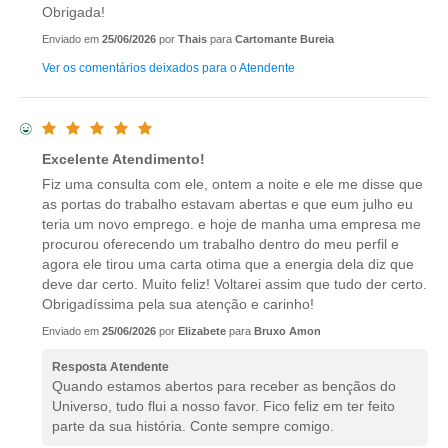
Obrigada!
Enviado em
25/06/2026
por
Thais
para
Cartomante Bureia
Ver os comentários deixados para o Atendente
Excelente Atendimento!
Fiz uma consulta com ele, ontem a noite e ele me disse que
as portas do trabalho estavam abertas e que eum julho eu
teria um novo emprego. e hoje de manha uma empresa me
procurou oferecendo um trabalho dentro do meu perfil e
agora ele tirou uma carta otima que a energia dela diz que
deve dar certo. Muito feliz! Voltarei assim que tudo der certo.
Obrigadíssima pela sua atenção e carinho!
Enviado em
25/06/2026
por
Elizabete
para
Bruxo Amon
Resposta Atendente
Quando estamos abertos para receber as bençãos do
Universo, tudo flui a nosso favor. Fico feliz em ter feito
parte da sua história. Conte sempre comigo.