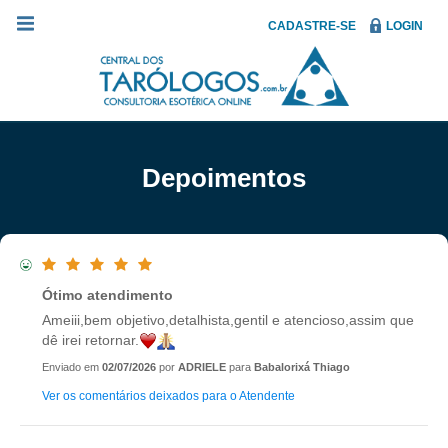
CADASTRE-SE
LOGIN
Depoimentos
Ótimo atendimento
Ameiii,bem objetivo,detalhista,gentil e atencioso,assim que
dê irei retornar.
Enviado em
02/07/2026
por
ADRIELE
para
Babalorixá Thiago
Ver os comentários deixados para o Atendente