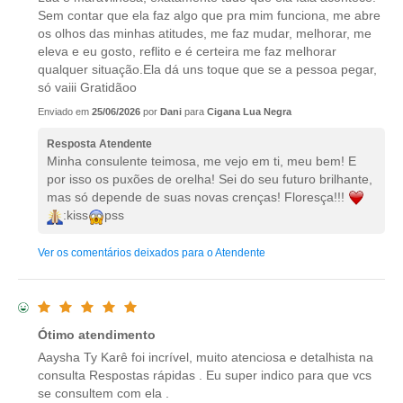
Sem contar que ela faz algo que pra mim funciona, me abre
os olhos das minhas atitudes, me faz mudar, melhorar, me
eleva e eu gosto, reflito e é certeira me faz melhorar
qualquer situação.Ela dá uns toque que se a pessoa pegar,
só vaiii Gratidãoo
Enviado em
25/06/2026
por
Dani
para
Cigana Lua Negra
Resposta Atendente
Minha consulente teimosa, me vejo em ti, meu bem! E
por isso os puxões de orelha! Sei do seu futuro brilhante,
mas só depende de suas novas crenças! Floresça!!!
:kiss
pss
Ver os comentários deixados para o Atendente
Ótimo atendimento
Aaysha Ty Karê foi incrível, muito atenciosa e detalhista na
consulta Respostas rápidas . Eu super indico para que vcs
se consultem com ela .