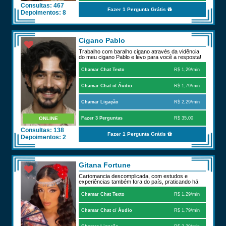
Consultas: 467
Fazer 1 Pergunta Grátis
Depoimentos: 8
Cigano Pablo
Trabalho com baralho cigano através da vidência
do meu cigano Pablo e levo para você a resposta!
Chamar Chat Texto
R$ 1,29/min
Chamar Chat c/ Áudio
R$ 1,79/min
Chamar Ligação
R$ 2,29/min
ONLINE
Fazer 3 Perguntas
R$ 35,00
Consultas: 138
Fazer 1 Pergunta Grátis
Depoimentos: 2
Gitana Fortune
Cartomancia descomplicada, com estudos e
experiências também fora do país, praticando há
quase 11 an
Chamar Chat Texto
R$ 1,29/min
Chamar Chat c/ Áudio
R$ 1,79/min