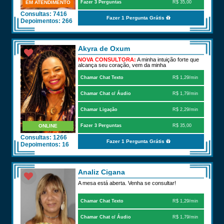
EM ATENDIMENTO
Fazer 3 Perguntas
R$ 35,00
Consultas: 7416
Fazer 1 Pergunta Grátis
Depoimentos: 266
Akyra de Oxum
NOVA CONSULTORA:
A minha intuição forte que
alcança seu coração, vem da minha
ancestralidade" prazer
Chamar Chat Texto
R$ 1,29/min
Chamar Chat c/ Áudio
R$ 1,79/min
Chamar Ligação
R$ 2,29/min
ONLINE
Fazer 3 Perguntas
R$ 35,00
Consultas: 1266
Fazer 1 Pergunta Grátis
Depoimentos: 16
Analiz Cigana
A mesa está aberta. Venha se consultar!
Chamar Chat Texto
R$ 1,29/min
Chamar Chat c/ Áudio
R$ 1,79/min