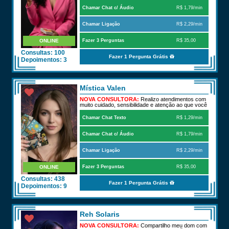
Chamar Chat c/ Áudio
R$ 1,79/min
Chamar Ligação
R$ 2,29/min
ONLINE
Fazer 3 Perguntas
R$ 35,00
Consultas: 100
Fazer 1 Pergunta Grátis
Depoimentos: 3
Mística Valen
NOVA CONSULTORA:
Realizo atendimentos com
muito cuidado, sensibilidade e atenção ao que você
está vi
Chamar Chat Texto
R$ 1,29/min
Chamar Chat c/ Áudio
R$ 1,79/min
Chamar Ligação
R$ 2,29/min
ONLINE
Fazer 3 Perguntas
R$ 35,00
Consultas: 438
Fazer 1 Pergunta Grátis
Depoimentos: 9
Reh Solaris
NOVA CONSULTORA:
Compartilho meu dom com