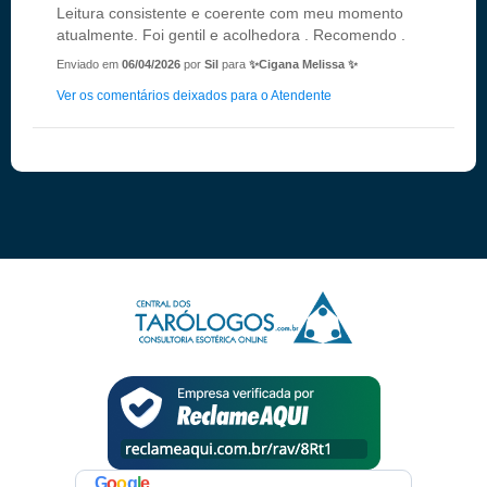
Leitura consistente e coerente com meu momento
atualmente. Foi gentil e acolhedora . Recomendo .
Enviado em
06/04/2026
por
Sil
para
✨Cigana Melissa ✨
Ver os comentários deixados para o Atendente
G
o
o
g
l
e