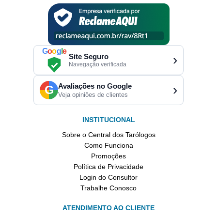
G
o
o
g
l
e
Site Seguro
›
Navegação verificada
Avaliações no Google
›
G
Veja opiniões de clientes
INSTITUCIONAL
Sobre o Central dos Tarólogos
Como Funciona
Promoções
Política de Privacidade
Login do Consultor
Trabalhe Conosco
ATENDIMENTO AO CLIENTE