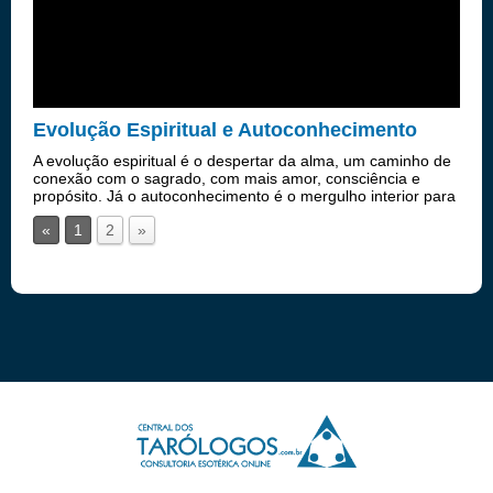
Evolução Espiritual e Autoconhecimento
A evolução espiritual é o despertar da alma, um caminho de
conexão com o sagrado, com mais amor, consciência e
propósito. Já o autoconhecimento é o mergulho interior para
entender quem realmente somos — nossos sentimentos,
«
1
2
»
medos, crenças e son