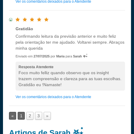
Ver os comentários deixados para o Atendente
Gratidão
Confirmando leitura da previsão anterior e muito feliz
pela orientação ter me ajudado. Voltarei sempre. Abraços
minha querida
Enviado em
27/07/2025
por
Maria
para
Sarah 𖤐⭒๋
Resposta Atendente
Foco muito felliz quando observo que os insight
trazem compreensão e clareza para as tuas escolhas.
Gratidão eu !Namaste!
Ver os comentários deixados para o Atendente
«
1
2
3
»
Artigos de Sarah 𖤐⭒๋