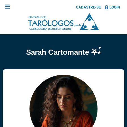
CADASTRE-SE
LOGIN
Sarah Cartomante 𖤐⭒๋