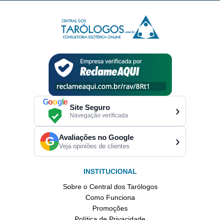
G
o
o
g
l
e
Site Seguro
›
Navegação verificada
Avaliações no Google
›
G
Veja opiniões de clientes
INSTITUCIONAL
Sobre o Central dos Tarólogos
Como Funciona
Promoções
Política de Privacidade