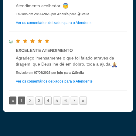
Atendimento acolhedor!
Enviado em
28/06/2026
por
Andréa
para
🔮Stella
Ver os comentários deixados para o Atendente
EXCELENTE ATENDIMENTO
Agradeço imensamente o que foi falado através da
tiragem, que Deus lhe dê em dobro, toda a ajuda.
Enviado em
07/06/2026
por
juju
para
🔮Stella
Ver os comentários deixados para o Atendente
«
1
2
3
4
5
6
7
»