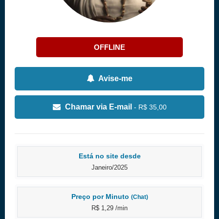
OFFLINE
Avise-me
Chamar via E-mail
- R$ 35,00
Está no site desde
Janeiro/2025
Preço por Minuto
(Chat)
R$ 1,29 /min