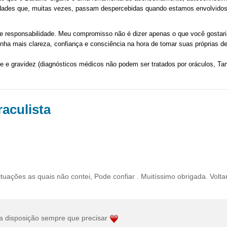
lidades que, muitas vezes, passam despercebidas quando estamos envolvido
e responsabilidade. Meu compromisso não é dizer apenas o que você gostaria
enha mais clareza, confiança e consciência na hora de tomar suas próprias d
e e gravidez (diagnósticos médicos não podem ser tratados por oráculos, 
aculista
ituações as quais não contei, Pode confiar . Muitíssimo obrigada. Volta
 a disposição sempre que precisar