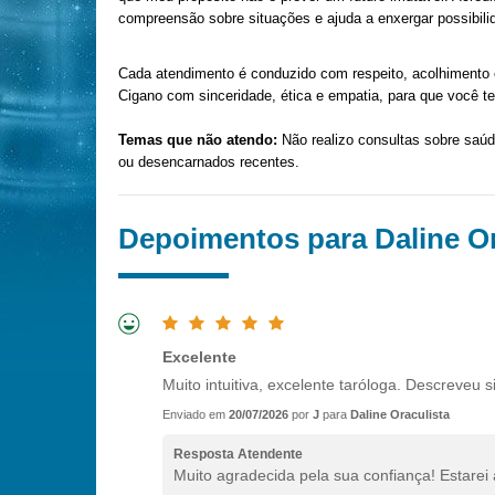
compreensão sobre situações e ajuda a enxergar possibi
Cada atendimento é conduzido com respeito, acolhimento 
Cigano com sinceridade, ética e empatia, para que você t
Temas que não atendo:
Não realizo consultas sobre saúd
ou desencarnados recentes.
Depoimentos para Daline Or
Excelente
Muito intuitiva, excelente taróloga. Descreveu s
Enviado em
20/07/2026
por
J
para
Daline Oraculista
Resposta Atendente
Muito agradecida pela sua confiança! Estarei