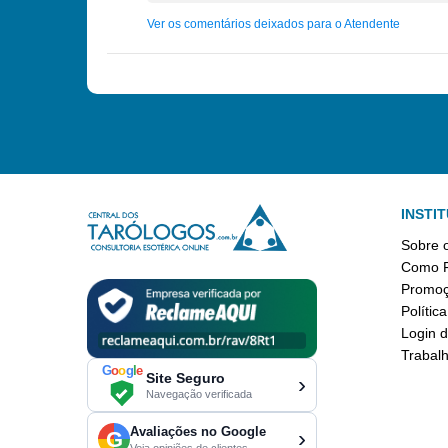
Ver os comentários deixados para o Atendente
INSTI
Sobre o
Como F
Promo
Polític
Login d
Trabal
G
o
o
g
l
e
Site Seguro
›
Navegação verificada
Avaliações no Google
›
G
Veja opiniões de clientes